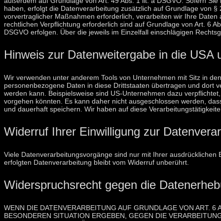
außerdem auf Grundlage von Art. 49 Abs. 1 lit. a DSGVO. Sofern Sie in
haben, erfolgt die Datenverarbeitung zusätzlich auf Grundlage von § 2
vorvertraglicher Maßnahmen erforderlich, verarbeiten wir Ihre Daten a
rechtlichen Verpflichtung erforderlich sind auf Grundlage von Art. 6 A
DSGVO erfolgen. Über die jeweils im Einzelfall einschlägigen Rechts
Hinweis zur Datenweitergabe in die USA u
Wir verwenden unter anderem Tools von Unternehmen mit Sitz in den U
personenbezogene Daten in diese Drittstaaten übertragen und dort ve
werden kann. Beispielsweise sind US-Unternehmen dazu verpflichtet
vorgehen könnten. Es kann daher nicht ausgeschlossen werden, das
und dauerhaft speichern. Wir haben auf diese Verarbeitungstätigkeite
Widerruf Ihrer Einwilligung zur Datenvera
Viele Datenverarbeitungsvorgänge sind nur mit Ihrer ausdrücklichen Ei
erfolgten Datenverarbeitung bleibt vom Widerruf unberührt.
Widerspruchsrecht gegen die Datenerheb
WENN DIE DATENVERARBEITUNG AUF GRUNDLAGE VON ART. 6 ABS
BESONDEREN SITUATION ERGEBEN, GEGEN DIE VERARBEITUNG