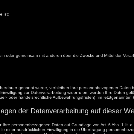
 ist:
ie allein oder gemeinsam mit anderen über die Zwecke und Mittel der V
cherdauer genannt wurde, verbleiben Ihre personenbezogenen Daten bei 
nwilligung zur Datenverarbeitung widerrufen, werden Ihre Daten gelös
r- oder handelsrechtliche Aufbewahrungsfristen); im letztgenannten Fa
agen der Datenverarbeitung auf dieser We
wir Ihre personenbezogenen Daten auf Grundlage von Art. 6 Abs. 1 lit. 
le einer ausdrücklichen Einwilligung in die Übertragung personenbezog