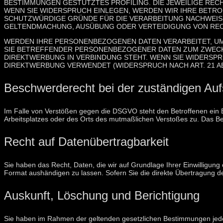
BESTIMMUNGEN GESTÜTZTES PROFILING. DIE JEWEILIGE REC
WENN SIE WIDERSPRUCH EINLEGEN, WERDEN WIR IHRE BETR
SCHUTZWÜRDIGE GRÜNDE FÜR DIE VERARBEITUNG NACHWEISEN
GELTENDMACHUNG, AUSÜBUNG ODER VERTEIDIGUNG VON RECH
WERDEN IHRE PERSONENBEZOGENEN DATEN VERARBEITET, UM 
SIE BETREFFENDER PERSONENBEZOGENER DATEN ZUM ZWECKE 
DIREKTWERBUNG IN VERBINDUNG STEHT. WENN SIE WIDERSP
DIREKTWERBUNG VERWENDET (WIDERSPRUCH NACH ART. 21 AB
Beschwerde­recht bei der zuständigen Auf
Im Falle von Verstößen gegen die DSGVO steht den Betroffenen ein Be
Arbeitsplatzes oder des Orts des mutmaßlichen Verstoßes zu. Das Be
Recht auf Daten­übertrag­barkeit
Sie haben das Recht, Daten, die wir auf Grundlage Ihrer Einwilligung 
Format aushändigen zu lassen. Sofern Sie die direkte Übertragung der
Auskunft, Löschung und Berichtigung
Sie haben im Rahmen der geltenden gesetzlichen Bestimmungen jede