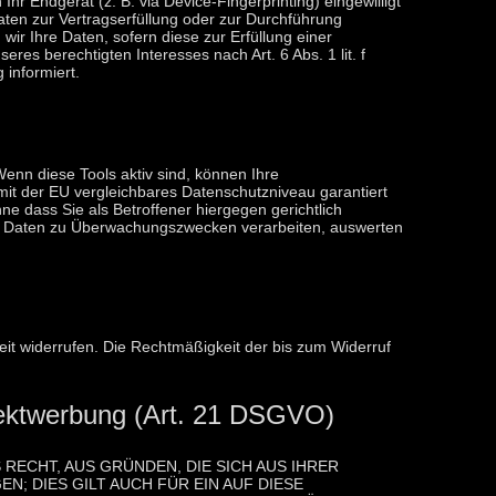
hr Endgerät (z. B. via Device-Fingerprinting) eingewilligt
Daten zur Vertragserfüllung oder zur Durchführung
wir Ihre Daten, sofern diese zur Erfüllung einer
res berechtigten Interesses nach Art. 6 Abs. 1 lit. f
 informiert.
enn diese Tools aktiv sind, können Ihre
mit der EU vergleichbares Datenschutzniveau garantiert
 dass Sie als Betroffener hiergegen gerichtlich
en Daten zu Überwachungszwecken verarbeiten, auswerten
zeit widerrufen. Die Rechtmäßigkeit der bis zum Widerruf
rektwerbung (Art. 21 DSGVO)
 RECHT, AUS GRÜNDEN, DIE SICH AUS IHRER
 DIES GILT AUCH FÜR EIN AUF DIESE