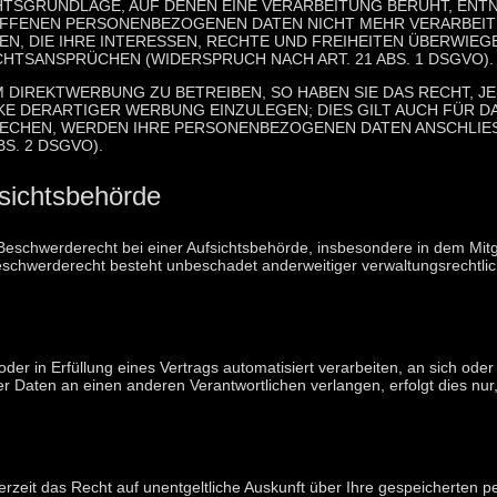
HTSGRUNDLAGE, AUF DENEN EINE VERARBEITUNG BERUHT, EN
OFFENEN PERSONENBEZOGENEN DATEN NICHT MEHR VERARBEITE
, DIE IHRE INTERESSEN, RECHTE UND FREIHEITEN ÜBERWIEG
TSANSPRÜCHEN (WIDERSPRUCH NACH ART. 21 ABS. 1 DSGVO).
DIREKTWERBUNG ZU BETREIBEN, SO HABEN SIE DAS RECHT, J
DERARTIGER WERBUNG EINZULEGEN; DIES GILT AUCH FÜR DAS
RECHEN, WERDEN IHRE PERSONENBEZOGENEN DATEN ANSCHLIE
S. 2 DSGVO).
sichts­behörde
schwerderecht bei einer Aufsichtsbehörde, insbesondere in dem Mitgli
schwerderecht besteht unbeschadet anderweitiger verwaltungsrechtlich
oder in Erfüllung eines Vertrags automatisiert verarbeiten, an sich od
 Daten an einen anderen Verantwortlichen verlangen, erfolgt dies nur,
rzeit das Recht auf unentgeltliche Auskunft über Ihre gespeicherten