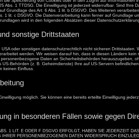
 die Speicherung von Cookies oder in den Zugriff auf Informationen in I
5 Abs. 1 TTDSG. Die Einwilligung ist jederzeit widerrufbar. Sind Ihre 
uf Grundlage des Art. 6 Abs. 1 lit. b DSGVO. Des Weiteren verarbeiten 
bs. 1 lit. c DSGVO. Die Datenverarbeitung kann ferner auf Grundlage unse
grundlagen wird in den folgenden Absätzen dieser Datenschutzerklärung
nd sonstige Drittstaaten
SA oder sonstigen datenschutzrechtlich nicht sicheren Drittstaaten. W
rarbeitet werden. Wir weisen darauf hin, dass in diesen Ländern kein 
, personenbezogene Daten an Sicherheitsbehörden herauszugeben, ohne
s US-Behörden (z. B. Geheimdienste) Ihre auf US-Servern befindlich
n keinen Einfluss.
rbeitung
nwilligung möglich. Sie können eine bereits erteilte Einwilligung jeder
ung in besonderen Fällen sowie gegen Di
. 1 LIT. E ODER F DSGVO ERFOLGT, HABEN SIE JEDERZEIT DAS
 IHRER PERSONENBEZOGENEN DATEN WIDERSPRUCH EINZULEGEN;