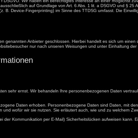
it. f DSGVO. Wir haben ein berechtigtes Interesse an einer möglichst z
 ausschließlich auf Grundlage von Art. 6 Abs. 1 lit. a DSGVO und § 25 
. B. Device-Fingerprinting) im Sinne des TTDSG umfasst. Die Einwilligu
en genannten Anbieter geschlossen. Hierbei handelt es sich um einen 
ebsitebesucher nur nach unseren Weisungen und unter Einhaltung der
ormationen
aten sehr ernst. Wir behandeln Ihre personenbezogenen Daten vertrau
ogene Daten erhoben. Personenbezogene Daten sind Daten, mit denen 
n und wofür wir sie nutzen. Sie erläutert auch, wie und zu welchem Zw
bei der Kommunikation per E-Mail) Sicherheitslücken aufweisen kann. E