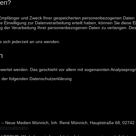
ten?
t, Empfänger und Zweck Ihrer gespeicherten personenbezogenen Daten 
Einwilligung zur Datenverarbeitung erteilt haben, können Sie diese Ei
 der Verarbeitung Ihrer personenbezogenen Daten zu verlangen. Des 
 sich jederzeit an uns wenden.
n
gewertet werden. Das geschieht vor allem mit sogenannten Analysepro
n der folgenden Datenschutzerklärung.
OM – Neue Medien Münnich, Inh. René Münnich, Hauptstraße 68, 02742 Fr
zinformationen/
.