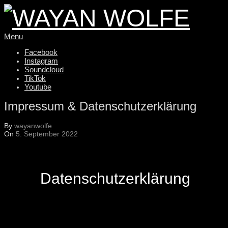
Skip
to
content
Primary
WAYAN
Menu
Navigation
Menu
Facebook
Instagram
WOLFE
Soundcloud
TikTok
Youtube
Impressum & Datenschutzerklärung
By
wayanwolfe
On
5. September 2022
Datenschutz­erklärung